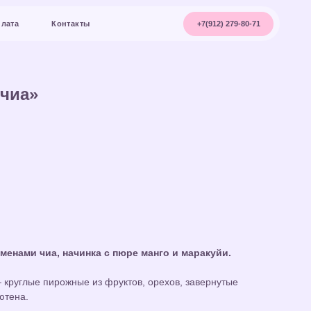
+7(912) 279-80-71
акты
-чиа»
енами чиа, начинка с пюре манго и маракуйи.
круглые пирожные из фруктов, орехов, завернутые
лютена.