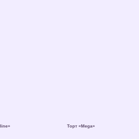
line»
Торт «Mega»