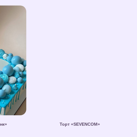
нк»
Торт «SEVENCOM»