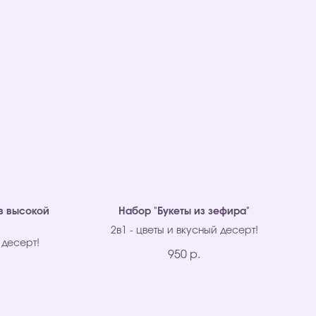
в высокой
Набор "Букеты из зефира"
2в1 - цветы и вкусный десерт!
 десерт!
950
р.