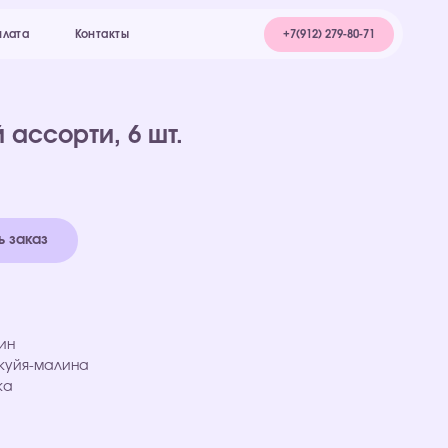
+7(912) 279-80-71
акты
ассорти, 6 шт.
 заказ
ин
куйя-малина
ка