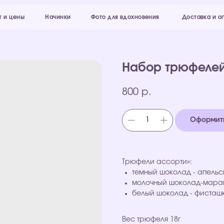
Начинки
Фото для вдохновения
Доставка и оплата
Конт
Набор трюфелей 
800
р.
Оформить
Трюфели ассорти»:
темный шоколад - апельс
молочный шоколад-мара
белый шоколад - фисташ
Вес трюфеля 18г