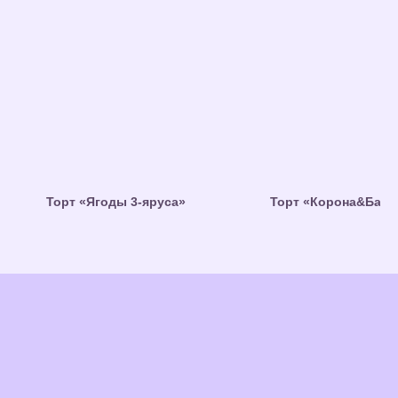
Торт «Ягоды 3-яруса»
Торт «Корона&Бант