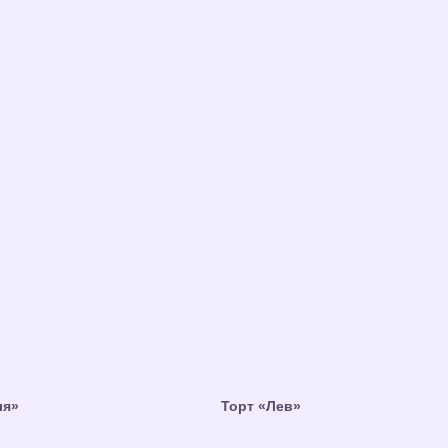
ля»
Торт «Лев»