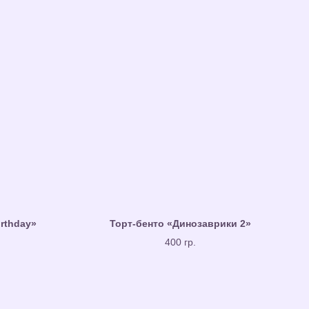
irthday»
Торт-бенто «Динозаврики 2»
400 гр.