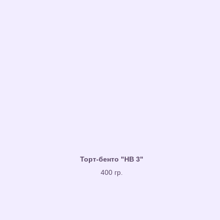
Торт-бенто "HB 3"
400 гр.