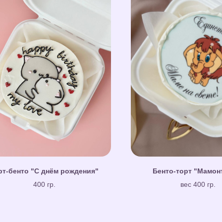
рт-бенто "С днём рождения"
Бенто-торт "Мамон
400 гр.
вес 400 гр.