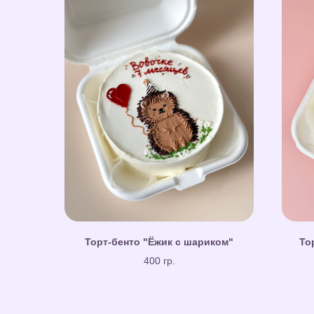
Торт-бенто "Ёжик с шариком"
То
400 гр.