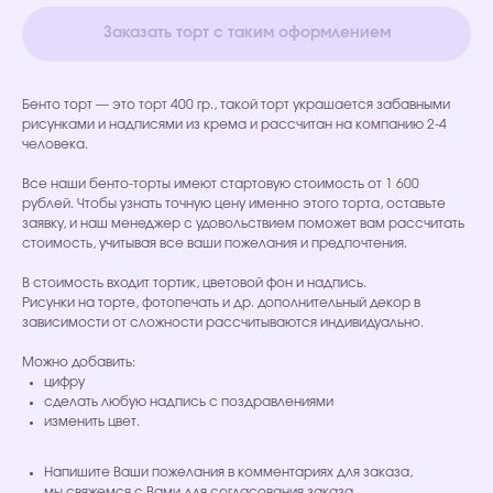
Заказать торт с таким оформлением
Бенто торт — это торт 400 гр., такой торт украшается забавными
рисунками и надписями из крема и рассчитан на компанию 2-4
человека.
Все наши бенто-торты имеют стартовую стоимость от 1 600
рублей. Чтобы узнать точную цену именно этого торта, оставьте
заявку, и наш менеджер с удовольствием поможет вам рассчитать
стоимость, учитывая все ваши пожелания и предпочтения.
В стоимость входит тортик, цветовой фон и надпись.
Рисунки на торте, фотопечать и др. дополнительный декор в
зависимости от сложности рассчитываются индивидуально.
Можно добавить:
цифру
сделать любую надпись с поздравлениями
изменить цвет.
Напишите Ваши пожелания в комментариях для заказа,
мы свяжемся с Вами для согласования заказа.