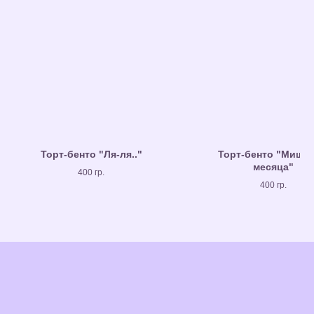
Торт-бенто "Ля-ля.."
Торт-бенто "Мишка 
месяца"
400 гр.
400 гр.