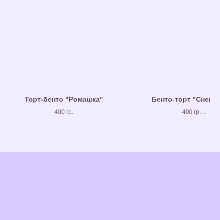
Торт-бенто "Ромашка"
Бенто-торт "Снего
400 гр.
400 гр.