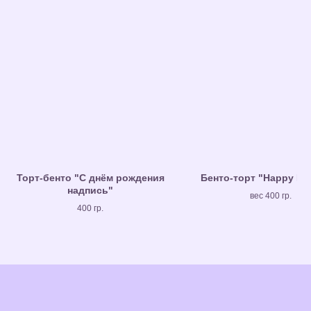
Торт-бенто "С днём рождения
Бенто-торт "Happy Bir
надпись"
вес 400 гр.
400 гр.