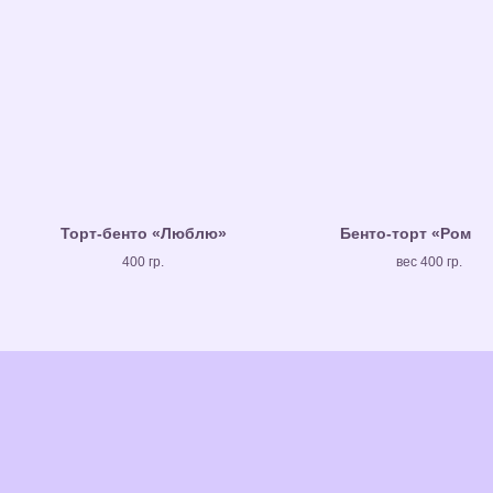
Торт-бенто «Люблю»
Бенто-торт «Ромаш
400 гр.
вес 400 гр.